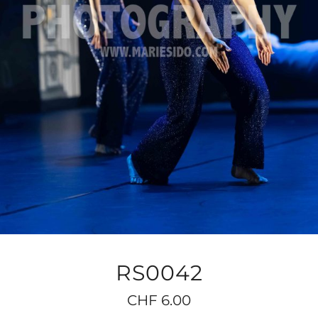
RS0042
CHF
6.00