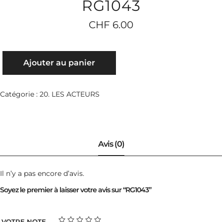
RG1043
CHF
6.00
QUANTITÉ
Ajouter au panier
DE
RG1043
Catégorie :
20. LES ACTEURS
Il n’y a pas encore d’avis.
Soyez le premier à laisser votre avis sur “RG1043”
VOTRE NOTE