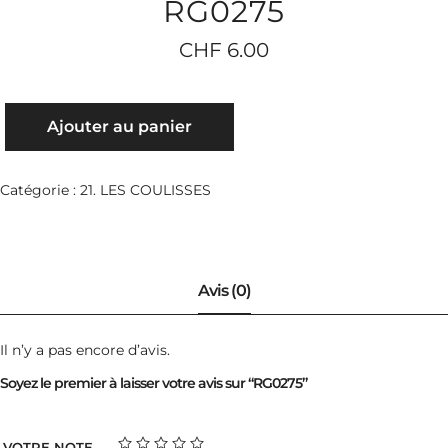
RG0275
CHF
6.00
QUANTITÉ
Ajouter au panier
DE
RG0275
Catégorie :
21. LES COULISSES
Il n’y a pas encore d’avis.
Soyez le premier à laisser votre avis sur “RG0275”
VOTRE NOTE